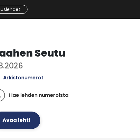
auslehdet
aahen Seutu
.8.2026
Arkistonumerot
Hae lehden numeroista
ch
Avaa lehti