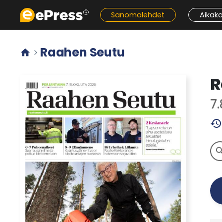
Siirry
Sanomalehdet
Aikak
pääsisältöön
Raahen Seutu


R
7
history
sear