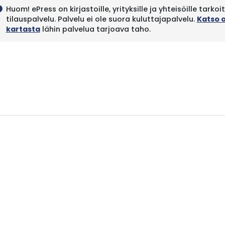
Huom! ePress on kirjastoille, yrityksille ja yhteisöille tarkoi
fo
tilauspalvelu. Palvelu ei ole suora kuluttajapalvelu.
Katso 
kartasta
lähin palvelua tarjoava taho.